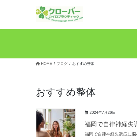
コ
ナ
ン
ビ
テ
ゲ
ン
ー
ツ
シ
へ
ョ
ス
ン
キ
に
ッ
移
HOME
ブログ
おすすめ整体
プ
動
おすすめ整体
2024年7月26日
福岡で自律神経失
福岡で自律神経失調症に悩