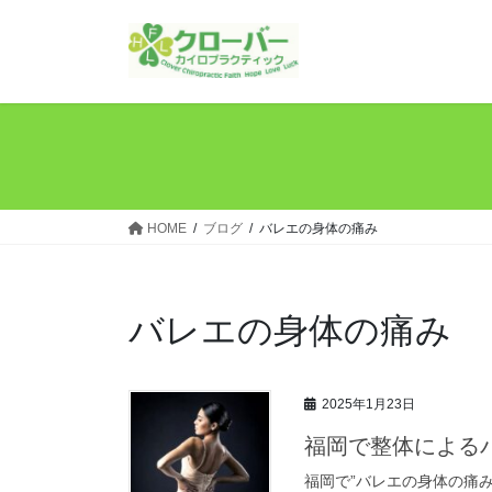
コ
ナ
ン
ビ
テ
ゲ
ン
ー
ツ
シ
へ
ョ
ス
ン
キ
に
ッ
移
HOME
ブログ
バレエの身体の痛み
プ
動
バレエの身体の痛み
2025年1月23日
福岡で整体による
福岡で”バレエの身体の痛み