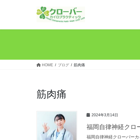
コ
ナ
ン
ビ
テ
ゲ
ン
ー
ツ
シ
へ
ョ
ス
ン
キ
に
ッ
移
HOME
ブログ
筋肉痛
プ
動
筋肉痛
2024年3月14日
福岡自律神経クロ
福岡自律神経クローバーカ