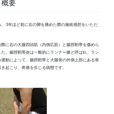
概要
ら、3年ほど前に右の脚を痛めた際の施術感想をいただ
の際に右の大腿四頭筋（内側広筋）と腸脛靭帯を傷めら
した。腸脛靭帯炎は一般的にランナー膝と呼ばれ、ラン
の運動によって、腸脛靭帯と大腿骨の外側上部にある骨
引き起こり、疼痛を生じる病態です。