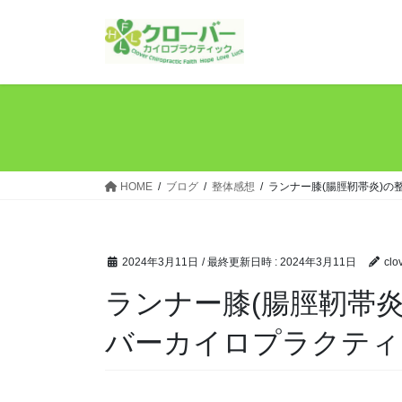
コ
ナ
ン
ビ
テ
ゲ
ン
ー
ツ
シ
へ
ョ
ス
ン
キ
に
ッ
移
HOME
ブログ
整体感想
ランナー膝(腸脛靭帯炎)
プ
動
2024年3月11日
/ 最終更新日時 :
2024年3月11日
clo
ランナー膝(腸脛靭帯
バーカイロプラクティ